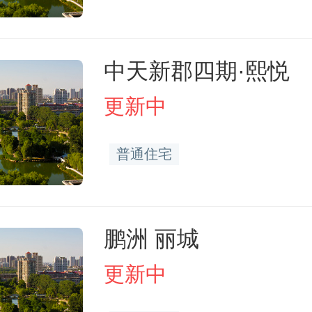
中天新郡四期·熙悦
更新中
普通住宅
鹏洲 丽城
更新中